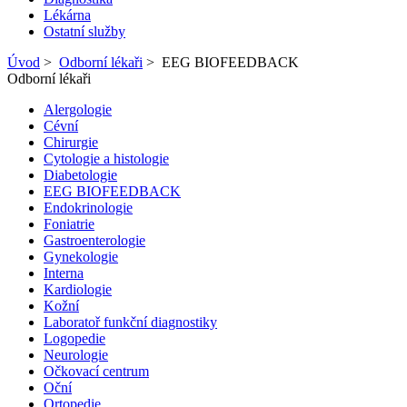
Lékárna
Ostatní služby
Úvod
>
Odborní lékaři
>
EEG BIOFEEDBACK
Odborní lékaři
Alergologie
Cévní
Chirurgie
Cytologie a histologie
Diabetologie
EEG BIOFEEDBACK
Endokrinologie
Foniatrie
Gastroenterologie
Gynekologie
Interna
Kardiologie
Kožní
Laboratoř funkční diagnostiky
Logopedie
Neurologie
Očkovací centrum
Oční
Ortopedie