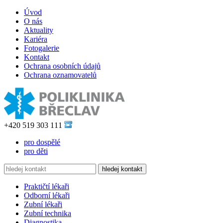
Úvod
O nás
Aktuality
Kariéra
Fotogalerie
Kontakt
Ochrana osobních údajů
Ochrana oznamovatelů
+420 519 303 111
pro dospělé
pro děti
Praktičtí lékaři
Odborní lékaři
Zubní lékaři
Zubní technika
Diagnostika