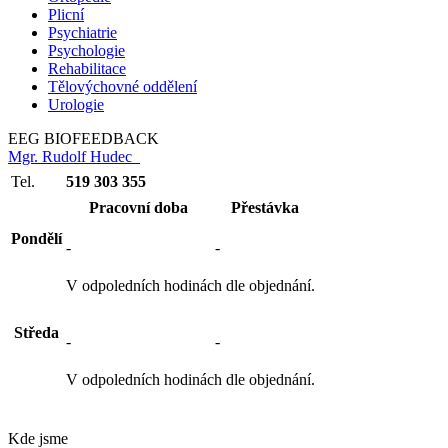
Plicní
Psychiatrie
Psychologie
Rehabilitace
Tělovýchovné oddělení
Urologie
EEG BIOFEEDBACK
Mgr. Rudolf Hudec
Tel.
519 303 355
Pracovní doba
Přestávka
Pondělí
-
-
V odpoledních hodinách dle objednání.
Středa
-
-
V odpoledních hodinách dle objednání.
Kde jsme